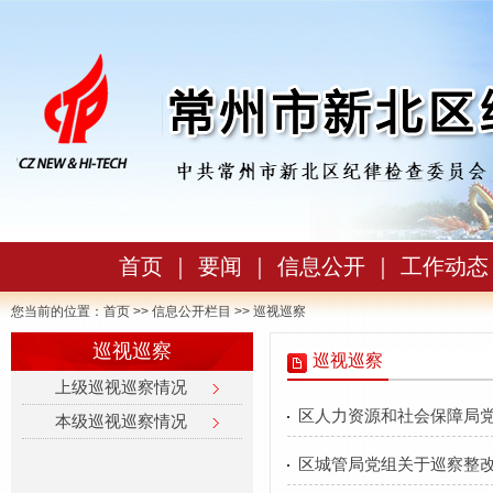
首页
｜
要闻
｜
信息公开
｜
工作动态
您当前的位置：
首页
>>
信息公开栏目
>> 巡视巡察
巡视巡察
巡视巡察
上级巡视巡察情况
区人力资源和社会保障局
本级巡视巡察情况
区城管局党组关于巡察整