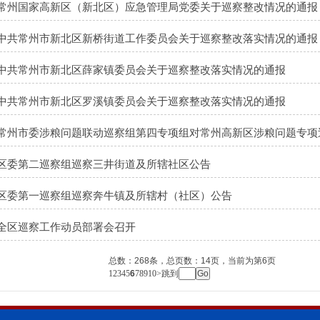
常州国家高新区（新北区）应急管理局党委关于巡察整改情况的通报
中共常州市新北区新桥街道工作委员会关于巡察整改落实情况的通报
中共常州市新北区薛家镇委员会关于巡察整改落实情况的通报
中共常州市新北区罗溪镇委员会关于巡察整改落实情况的通报
常州市委涉粮问题联动巡察组第四专项组对常州高新区涉粮问题专项
区委第二巡察组巡察三井街道及所辖社区公告
区委第一巡察组巡察奔牛镇及所辖村（社区）公告
全区巡察工作动员部署会召开
总数：
268
条，总页数：
14
页，当前为第
6
页
1
2
3
4
5
6
7
8
9
10
>
跳到