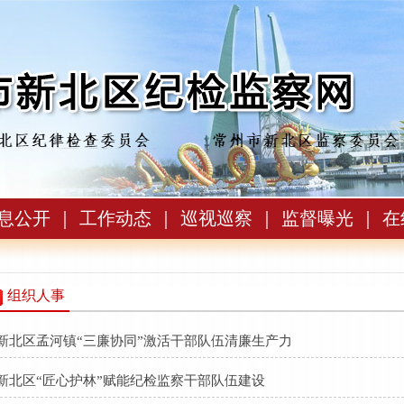
息公开
｜
工作动态
｜
巡视巡察
｜
监督曝光
｜
在
组织人事
新北区孟河镇“三廉协同”激活干部队伍清廉生产力
新北区“匠心护林”赋能纪检监察干部队伍建设