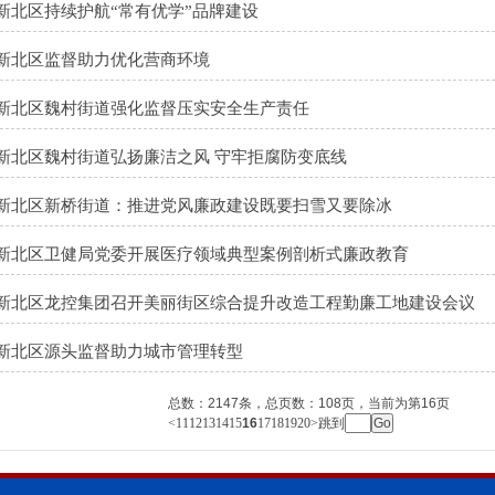
新北区持续护航“常有优学”品牌建设
新北区监督助力优化营商环境
新北区魏村街道强化监督压实安全生产责任
新北区魏村街道弘扬廉洁之风 守牢拒腐防变底线
新北区新桥街道：推进党风廉政建设既要扫雪又要除冰
新北区卫健局党委开展医疗领域典型案例剖析式廉政教育
新北区龙控集团召开美丽街区综合提升改造工程勤廉工地建设会议
新北区源头监督助力城市管理转型
总数：
2147
条，总页数：
108
页，当前为第
16
页
<
11
12
13
14
15
16
17
18
19
20
>
跳到