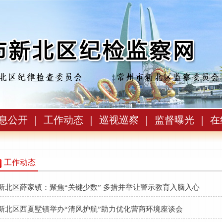
息公开
｜
工作动态
｜
巡视巡察
｜
监督曝光
｜
在
工作动态
新北区薛家镇：聚焦“关键少数” 多措并举让警示教育入脑入心
新北区西夏墅镇举办“清风护航”助力优化营商环境座谈会