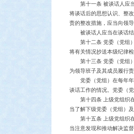
第十一条 被谈话人应当
将谈话后的思想认识、整改
责的整改措施，应当向领导
被谈话人应当在谈话结束
第十二条 党委（党组）
将有关情况抄送本级纪律检
第十三条 党委（党组）
为领导班子及其成员履行责
党委（党组）在每年年初
谈话工作的情况。党委（党
第十四条 上级党组织在
当了解下级党委（党组）及
第十五条 上级党组织在
当注意发现和推动解决监督