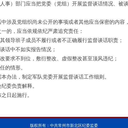
事）部门应当把党委（党组）开展监督谈话情况、被谈
中涉及党组织尚未公开的事项或者其他应当保密的内容
一的，应当依规依纪严肃追究责任：
领导班子成员不履行或者不正确履行监督谈话职责；
谈话中不如实报告情况；
要求不到位，敷衍整改、虚假整改甚至顶风违纪；
任的情形。
本办法，制定军队党委开展监督谈话工作细则。
纪委负责解释。
之日起施行。
版权所有：中共常州市新北区纪委监委