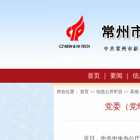
首页
｜
要闻
｜
信
所在位置：
首页
>>
信息公开栏目
>>
其他
党委（党
近日，中共中央办公厅印