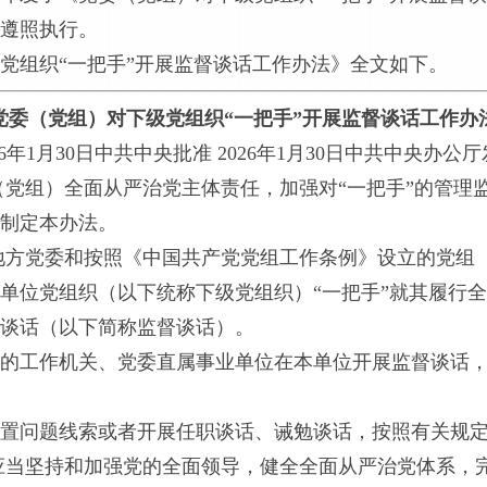
遵照执行。
组织“一把手”开展监督谈话工作办法》全文如下。
党委（党组）对下级党组织“一把手”开展监督谈话工作办
26年1月30日中共中央批准 2026年1月30日中共中央办公
党组）全面从严治党主体责任，加强对“一把手”的管理
制定本办法。
方党委和按照《中国共产党党组工作条例》设立的党组
单位党组织（以下统称下级党组织）“一把手”就其履行
谈话（以下简称监督谈话）。
工作机关、党委直属事业单位在本单位开展监督谈话，
问题线索或者开展任职谈话、诫勉谈话，按照有关规定
当坚持和加强党的全面领导，健全全面从严治党体系，