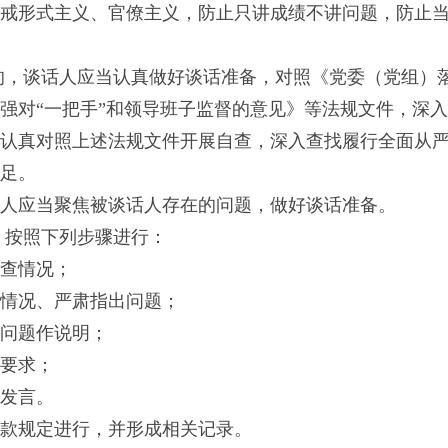
戒形式主义、官僚主义，防止只讲成绩不讲问题，防止
，谈话人应当认真做好谈话准备，对照《党委（党组）
强对“一把手”和领导班子监督的意见》等法规文件，深
认真对照上述法规文件开展自查，深入查找履行全面从
足。
应当聚焦被谈话人存在的问题，做好谈话准备。
按照下列步骤进行：
查情况；
情况、严肃指出问题；
问题作说明；
要求；
发言。
规定进行，并形成相关记录。