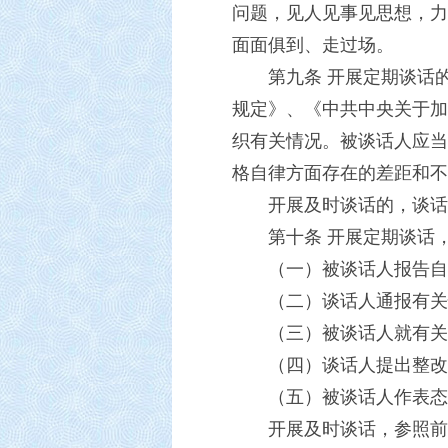
问题，见人见事见思想，力
面面俱到、走过场。
第九条 开展定期谈话的
规定》、《中共中央关于加
织有关情况。被谈话人应当
格自律方面存在的差距和不
开展及时谈话的，谈话人
第十条 开展定期谈话，
（一）被谈话人报告自
（二）谈话人通报有关
（三）被谈话人就有关
（四）谈话人提出整改
（五）被谈话人作表态
开展及时谈话，参照前款