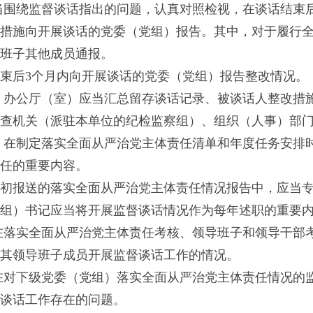
围绕监督谈话指出的问题，认真对照检视，在谈话结束后
措施向开展谈话的党委（党组）报告。其中，对于履行
班子其他成员通报。
后3个月内向开展谈话的党委（党组）报告整改情况。
办公厅（室）应当汇总留存谈话记录、被谈话人整改措
查机关（派驻本单位的纪检监察组）、组织（人事）部
在制定落实全面从严治党主体责任清单和年度任务安排
任的重要内容。
报送的落实全面从严治党主体责任情况报告中，应当专
组）书记应当将开展监督谈话情况作为每年述职的重要
落实全面从严治党主体责任考核、领导班子和领导干部
其领导班子成员开展监督谈话工作的情况。
对下级党委（党组）落实全面从严治党主体责任情况的
谈话工作存在的问题。