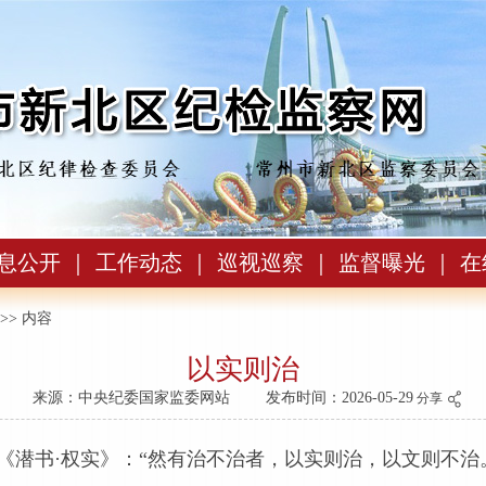
息公开
｜
工作动态
｜
巡视巡察
｜
监督曝光
｜
在
>> 内容
以实则治
来源：中央纪委国家监委网站
发布时间：2026-05-29
分享
甄《潜书·权实》：“然有治不治者，以实则治，以文则不治