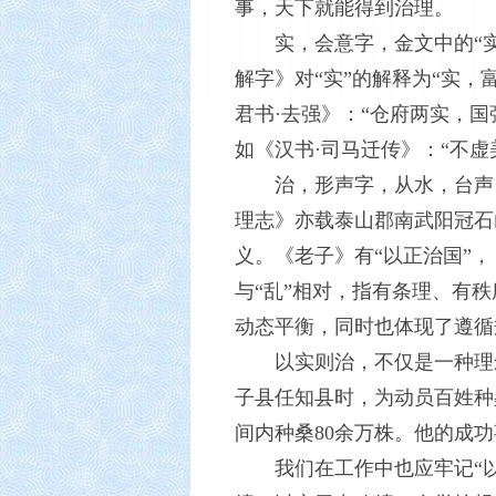
事，天下就能得到治理。
实，会意字，金文中的“
解字》对“实”的解释为“实
君书·去强》：“仓府两实，
如《汉书·司马迁传》：“不虚
治，形声字，从水，台声
理志》亦载泰山郡南武阳冠石
义。《老子》有“以正治国”，
与“乱”相对，指有条理、有
动态平衡，同时也体现了遵循
以实则治，不仅是一种理
子县任知县时，为动员百姓种
间内种桑80余万株。他的成
我们在工作中也应牢记“