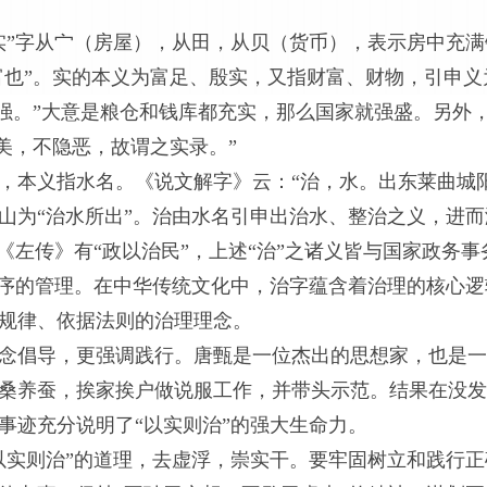
实”字从宀（房屋），从田，从贝（货币），表示房中充
，富也”。实的本义为富足、殷实，又指财富、财物，引申
国强。”大意是粮仓和钱库都充实，那么国家就强盛。另外
美，不隐恶，故谓之实录。”
，本义指水名。《说文解字》云：“治，水。出东莱曲城阳
山为“治水所出”。治由水名引申出治水、整治之义，进
《左传》有“政以治民”，上述“治”之诸义皆与国家政务
秩序的管理。在中华传统文化中，治字蕴含着治理的核心
规律、依据法则的治理理念。
念倡导，更强调践行。唐甄是一位杰出的思想家，也是一
桑养蚕，挨家挨户做说服工作，并带头示范。结果在没发
功事迹充分说明了“以实则治”的强大生命力。
以实则治”的道理，去虚浮，崇实干。要牢固树立和践行