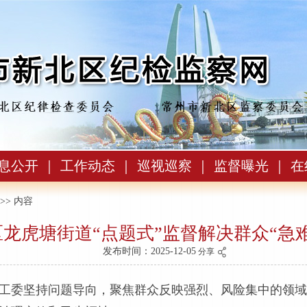
息公开
｜
工作动态
｜
巡视巡察
｜
监督曝光
｜
在
>> 内容
龙虎塘街道“点题式”监督解决群众“急
发布时间：2025-12-05
分享
工委坚持问题导向，聚焦群众反映强烈、风险集中的领域