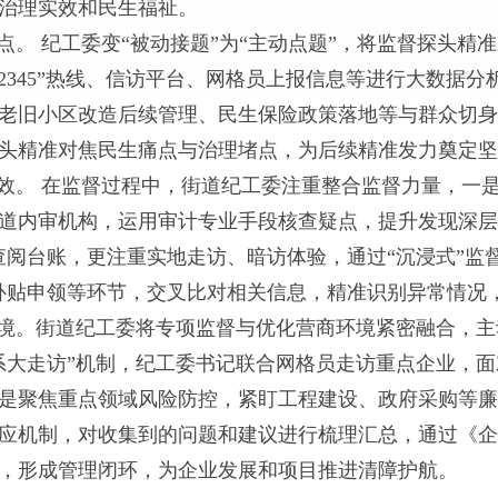
治理实效和民生福祉。
点。 纪工委变“被动接题”为“主动点题”，将监督探头
2345”热线、信访平台、网格员上报信息等进行大数据
老旧小区改造后续管理、民生保险政策落地等与群众切身
头精准对焦民生痛点与治理堵点，为后续精准发力奠定坚
质效。 在监督过程中，街道纪工委注重整合监督力量，一是
道内审机构，运用审计专业手段核查疑点，提升发现深层
查阅台账，更注重实地走访、暗访体验，通过“沉浸式”监
补贴申领等环节，交叉比对相关信息，精准识别异常情况
环境。街道纪工委将专项监督与优化营商环境紧密融合，
系大走访”机制，纪工委书记联合网格员走访重点企业，
是聚焦重点领域风险防控，紧盯工程建设、政府采购等廉
应机制，对收集到的问题和建议进行梳理汇总，通过《企
，形成管理闭环，为企业发展和项目推进清障护航。