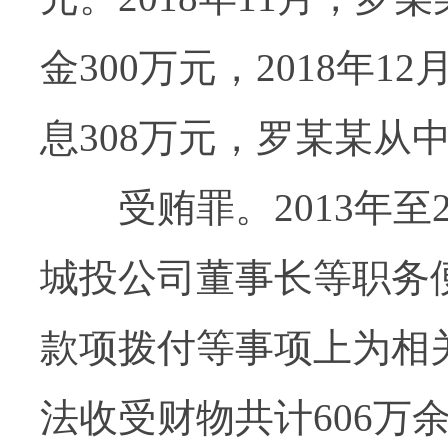
金300万元，2018年
息308万元，罗某某从
受贿罪。2013年至2
城投公司董事长等职务
款项拨付等事项上为相
法收受财物共计606万