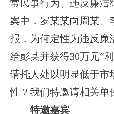
常民事行为、违反廉洁
案中，罗某某向周某、
报，为何定性为违反廉洁
给彭某并获得30万元“
请托人处以明显低于市
性？我们特邀请相关单
特邀嘉宾