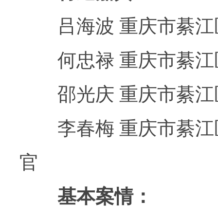
吕海波 重庆市綦江
何忠禄 重庆市綦江
邵光庆 重庆市綦江
李春梅 重庆市綦江
官
基本案情：