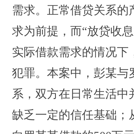
需求。正常借贷关系的
求为前提，而“放贷收
实际借款需求的情况下
犯罪。本案中，彭某与
系，双方在日常生活中
缺乏一定的信任基础；