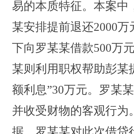
易的本质特征。本案中
某安排提前退还2000
下向罗某某借款500万
某则利用职权帮助彭某提
额利息”30万元。罗某
并收受财物的客观行为
据，罗某某对此次借贷