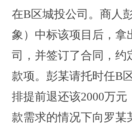
在B区城投公司。商人
象）中标该项目后，拿出
司，并签订了合同，约
款项。彭某请托时任B
排提前退还该2000万
款需求的情况下向罗某某