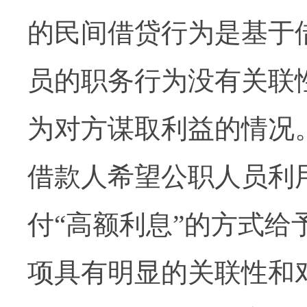
的民间借贷行为是基于
员的职务行为没有关联
为对方谋取利益的情况
借款人希望公职人员利
付“高额利息”的方式给
项具有明显的关联性和