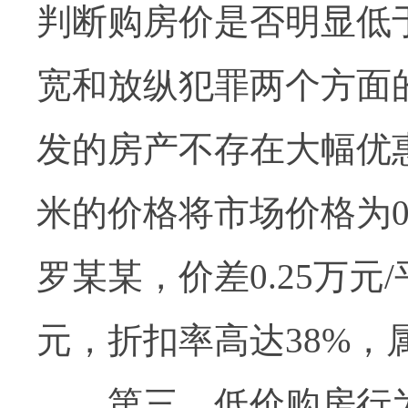
判断购房价是否明显低
宽和放纵犯罪两个方面
发的房产不存在大幅优惠
米的价格将市场价格为0
罗某某，价差0.25万元
元，折扣率高达38%，
第三，低价购房行为