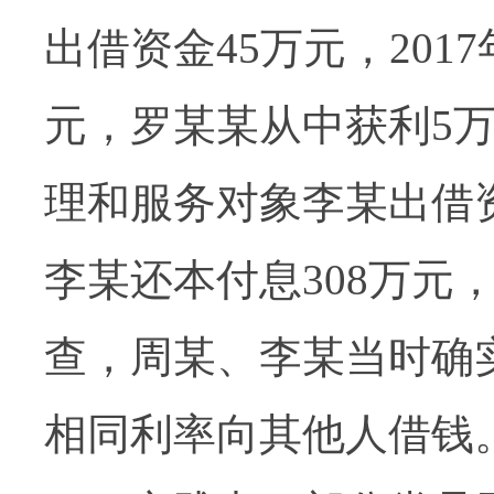
出借资金45万元，201
元，罗某某从中获利5万
理和服务对象李某出借资金
李某还本付息308万元
查，周某、李某当时确
相同利率向其他人借钱