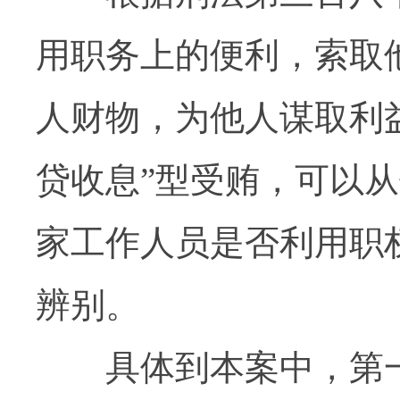
用职务上的便利，索取
人财物，为他人谋取利
贷收息”型受贿，可以
家工作人员是否利用职
辨别。
具体到本案中，第一