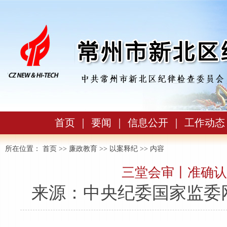
首页
｜
要闻
｜
信息公开
｜
工作动态
所在位置：
首页
>>
廉政教育
>>
以案释纪
>> 内容
三堂会审丨准确认
来源：中央纪委国家监委