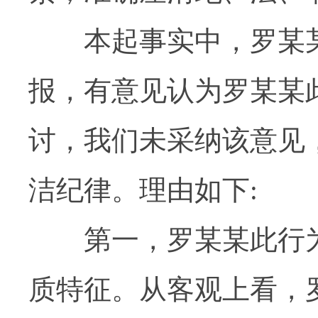
本起事实中，罗某某
报，有意见认为罗某某
讨，我们未采纳该意见
洁纪律。理由如下:
第一，罗某某此行为
质特征。从客观上看，