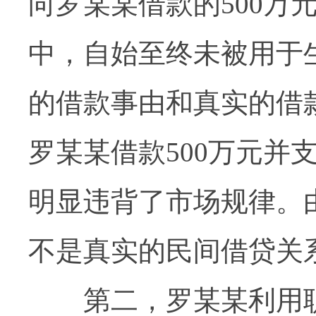
向罗某某借款的500万
中，自始至终未被用于
的借款事由和真实的借
罗某某借款500万元并支
明显违背了市场规律。
不是真实的民间借贷关
第二，罗某某利用职