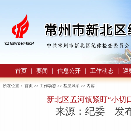
首页
｜
要闻
｜
信息公开
｜
工作动态
｜
巡
所在位置：
首页
>>
工作动态
>>
基层风采
>> 内容
新北区孟河镇紧盯“小切口
来源：纪委
发布