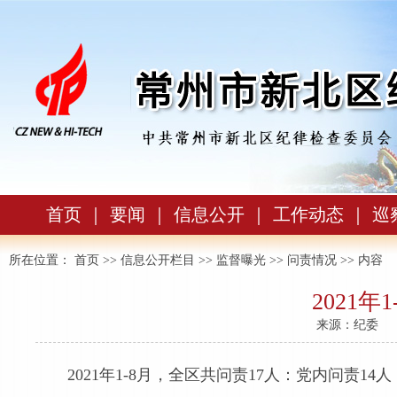
首页
｜
要闻
｜
信息公开
｜
工作动态
｜
巡
所在位置：
首页
>>
信息公开栏目
>>
监督曝光
>>
问责情况
>> 内容
2021年
来源：纪委
2021年1-8月，全区共问责17人：党内问责1