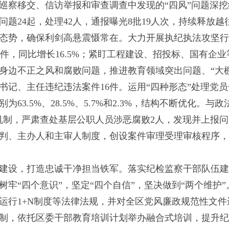
巡察移交、信访举报和审查调查中发现的“四风”问题深挖细
题24起，处理42人，通报曝光8批19人次，持续释放
态势，确保利剑高悬震慑常在。大力开展执纪执法攻坚行动
127件，同比增长16.5%；紧盯工程建设、招投标、国有
众身边不正之风和腐败问题，推进教育领域突出问题、“大
记、主任违纪违法案件16件。运用“四种形态”处理党员
63.5%、28.5%、5.7%和2.3%，结构不断优化。
机制，严肃查处基层公职人员涉恶腐败2人，发现并上报问
判、主办人和主审人制度，创设案件审理受理审核程序，
建设，打造忠诚干净担当铁军。落实纪检监察干部队伍建
树牢“四个意识”，坚定“四个自信”，坚决做到“两个维护
运行1+N制度等法律法规，并对全区党风廉政规范性文
制，依托区委干部教育培训计划举办融合式培训，提升纪