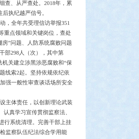
查、从严查处。2018年，累
越往后执纪越严信号。
，全年共受理信访举报351
企业等重点领域和关键岗位，查处
棚房”问题、人防系统腐败问题
干部298人（次），其中第
与政法机关建立涉黑涉恶腐败和“保
题线索2起。坚持依规依纪依
加强一般性审查谈话场所安全
设主体责任，以创新理论武装
”。认真学习宣传贯彻监察法、
件进行系统清理。完善干部上挂
检监察队伍纪法综合学用能