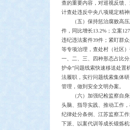
查的重要内容，对巡视反馈、
计查处违反中央八项规定精神问
（五）保持惩治腐败高压
件，同比增长13.2%；立案
违纪违法案件39件；紧盯群
等专项治理，查处村（社区）书
一、二、三、四种形态占比分别为
护伞”问题线索快速移送处置
法履职，实行问题线索集体研
管理，做到安全文明办案。
（六）加强纪检监察自身
头脑、指导实践、推动工作，
纪律处分条例、江苏监察工作
下派、以案代训等成长锻炼机