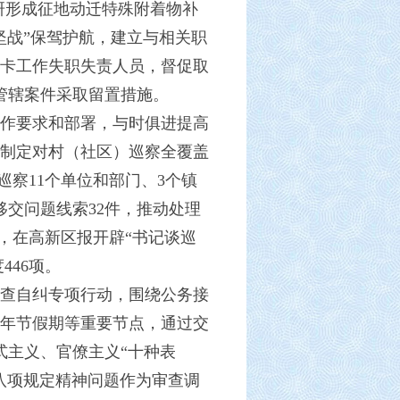
研形成征地动迁特殊附着物补
坚战”保驾护航，建立与相关职
立卡工作失职失责人员，督促取
定管辖案件采取留置措施。
作要求和部署，与时俱进提高
制定对村（社区）巡察全覆盖
巡察11个单位和部门、3个镇
移交问题线索32件，推动处理
记，在高新区报开辟“书记谈巡
446项。
查自纠专项行动，围绕公务接
住年节假期等重要节点，通过交
式主义、官僚主义“十种表
八项规定精神问题作为审查调