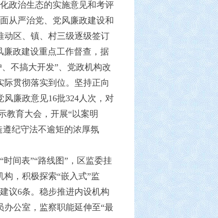
化政治生态的实施意见和考评
面从严治党、党风廉政建设和
推动区、镇、村三级逐级签订
风廉政建设重点工作督查，据
护、不搞大开发”、党政机构改
实际贯彻落实到位。坚持正向
廉政意见16批324人次，对
示教育大会，开展“以案明
造遵纪守法不逾矩的浓厚氛
时间表”“路线图”，区监委挂
构，积极探索“嵌入式”监
责建议6条。稳步推进内设机构
员办公室，监察职能延伸至“最