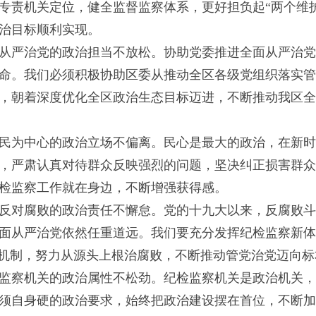
专责机关定位，健全监督监察体系，更好担负起“两个维
治目标顺利实现。
从严治党的政治担当不放松。协助党委推进全面从严治党
命。我们必须积极协助区委从推动全区各级党组织落实管
，朝着深度优化全区政治生态目标迈进，不断推动我区全
民为中心的政治立场不偏离。民心是最大的政治，在新时
，严肃认真对待群众反映强烈的问题，坚决纠正损害群众
检监察工作就在身边，不断增强获得感。
反对腐败的政治责任不懈怠。党的十九大以来，反腐败斗
面从严治党依然任重道远。我们要充分发挥纪检监察新体
”机制，努力从源头上根治腐败，不断推动管党治党迈向标
监察机关的政治属性不松劲。纪检监察机关是政治机关，
须自身硬的政治要求，始终把政治建设摆在首位，不断加