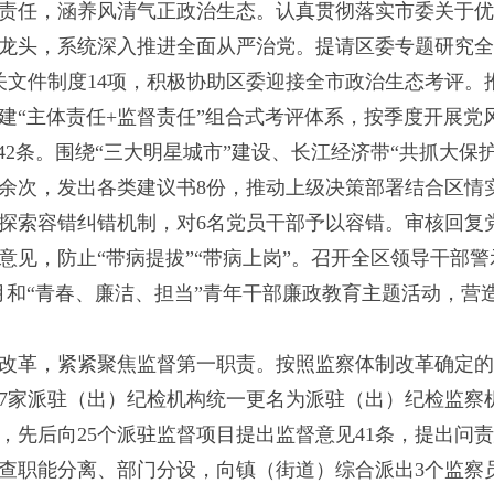
责任，涵养风清气正政治生态。认真贯彻落实市委关于优
龙头，系统深入推进全面从严治党。提请区委专题研究全
关文件制度14项，积极协助区委迎接全市政治生态考评。
建“主体责任+监督责任”组合式考评体系，按季度开展党
042条。围绕“三大明星城市”建设、长江经济带“共抓大保
0余次，发出各类建议书8份，推动上级决策部署结合区情
探索容错纠错机制，对6名党员干部予以容错。审核回复党风
意见，防止“带病提拔”“带病上岗”。召开全区领导干部警
月和“青春、廉洁、担当”青年干部廉政教育主题活动，营
改革，紧紧聚焦监督第一职责。按照监察体制改革确定的“
7家派驻（出）纪检机构统一更名为派驻（出）纪检监察机
，先后向25个派驻监督项目提出监督意见41条，提出问
查职能分离、部门分设，向镇（街道）综合派出3个监察