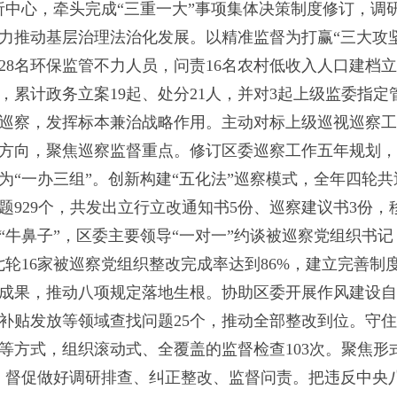
析中心，牵头完成“三重一大”事项集体决策制度修订，调
力推动基层治理法治化发展。以精准监督为打赢“三大攻
28名环保监管不力人员，问责16名农村低收入人口建档
年，累计政务立案19起、处分21人，并对3起上级监委指
巡察，发挥标本兼治战略作用。主动对标上级巡视巡察工
方向，聚焦巡察监督重点。修订区委巡察工作五年规划，
“一办三组”。创新构建“五化法”巡察模式，全年四轮共
题929个，共发出立行立改通知书5份、巡察建议书3份，
“牛鼻子”，区委主要领导“一对一”约谈被巡察党组织书
轮16家被巡察党组织整改完成率达到86%，建立完善制度
成果，推动八项规定落地生根。协助区委开展作风建设自
补贴发放等领域查找问题25个，推动全部整改到位。守
等方式，组织滚动式、全覆盖的监督检查103次。聚焦形
题，督促做好调研排查、纠正整改、监督问责。把违反中央