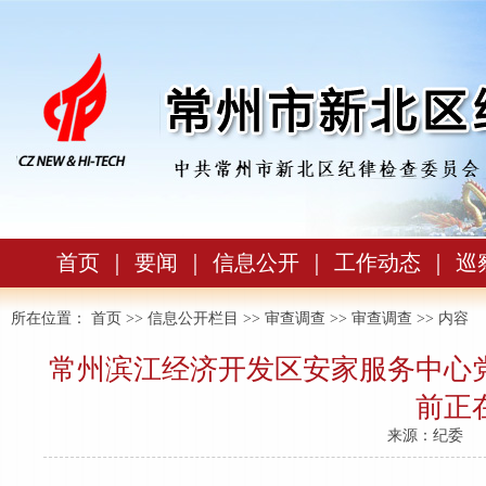
首页
｜
要闻
｜
信息公开
｜
工作动态
｜
巡
所在位置：
首页
>>
信息公开栏目
>>
审查调查
>>
审查调查
>> 内容
常州滨江经济开发区安家服务中心
前正
来源：纪委