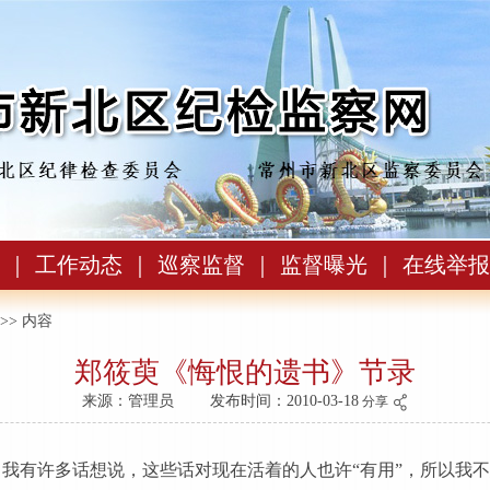
｜
工作动态
｜
巡察监督
｜
监督曝光
｜
在线举报
>> 内容
郑筱萸《悔恨的遗书》节录
来源：管理员
发布时间：2010-03-18
分享
我有许多话想说，这些话对现在活着的人也许“有用”，所以我