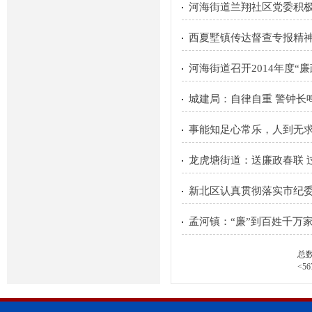
河海街道兰翔社区党委积
西夏墅镇传达督查专报精神
河海街道召开2014年度“
城建局：自律自重 警钟长
事能知足心常乐，人到无
龙虎塘街道：送廉政春联 
新北区认真贯彻落实市纪
孟河镇：“廉”到百姓千万
总
<
5
6