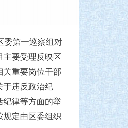
区委第
一
巡察组对
组主要受理反映
区
相关重要岗位干部
关于违反政治纪
活纪律等方面的举
按规定由
区委组织