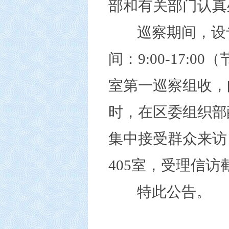
部
和有关部门认真
巡察期间，设
间：
9:00-17
室第
一
巡察组收，
时，在
区委组织部
集中接受群众来访
405
室，受理信访
特此公告。