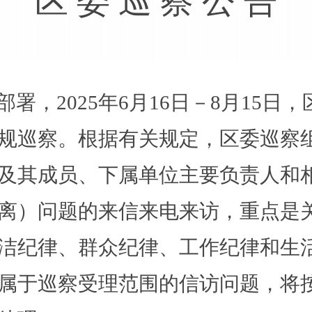
区
委
巡
察
公
告
部署，
2025年6月
16
日－
8月15日，
规巡察。根据有关规定，区委巡察
及其成员、下属单位主要负责人和
离）问题的来信来电来访，重点是
洁纪律、群众纪律、工作纪律和生
属于巡察受理范围的信访问题，将