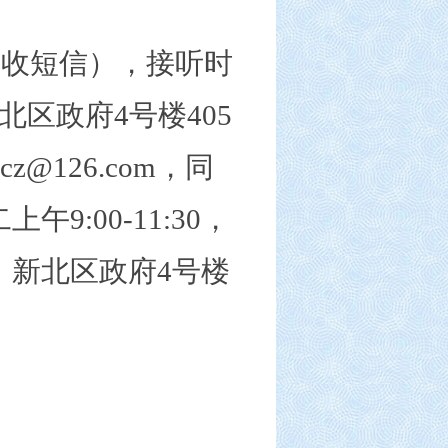
接收短信），接听时
新北区政府4号楼
405
cz
@126.com，同
二
上
午
9
:
0
0-
11
:
3
0，
：新北区政府4号楼