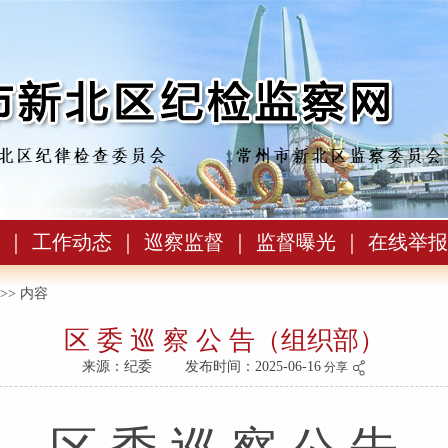
｜
工作动态
｜
巡察监督
｜
监督曝光
｜
在线举报
>> 内容
区 委 巡 察 公 告（组织部）
来源：纪委
发布时间：2025-06-16
分享