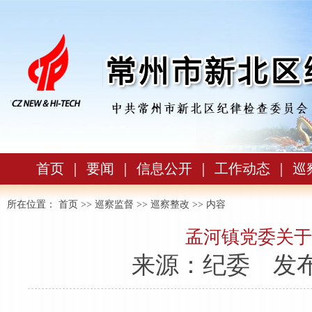
首页
｜
要闻
｜
信息公开
｜
工作动态
｜
巡
所在位置：
首页
>>
巡察监督
>>
巡察整改
>> 内容
孟河镇党委关于
来源：纪委
发布