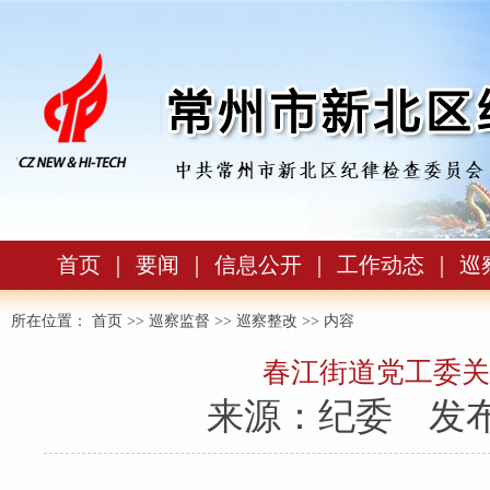
首页
｜
要闻
｜
信息公开
｜
工作动态
｜
巡
所在位置：
首页
>>
巡察监督
>>
巡察整改
>> 内容
春江街道党工委关
来源：纪委
发布